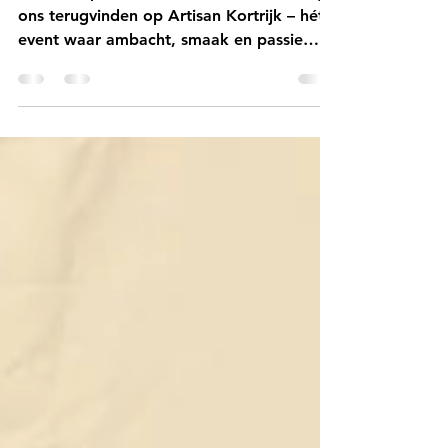
2025
Van 28 september t.e.m. 1 oktober kan je
ons terugvinden op Artisan Kortrijk – hét
event waar ambacht, smaak en passie
samenkomen. En...